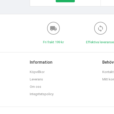
local_shipping
loop
Fri frakt 199 kr
Effektiva leveranse
Information
Behöve
Köpvillkor
Kontakt
Leverans
Mitt ko
Om oss
Integritetspolicy
MHB Group AB © 2026 MEFAMILY® är ett registrerat varu