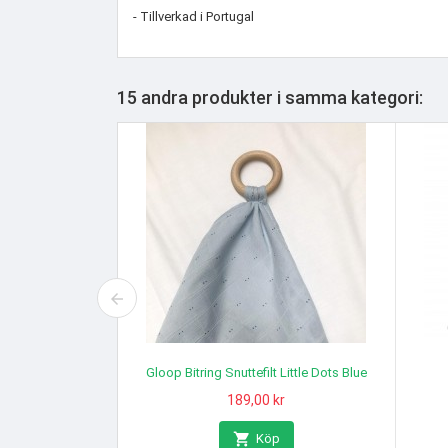
- Tillverkad i Portugal
15 andra produkter i samma kategori:
 Little Dots Blue
Gloop Filt Ocean Green
kr
Pris
129,00 kr

p
Köp