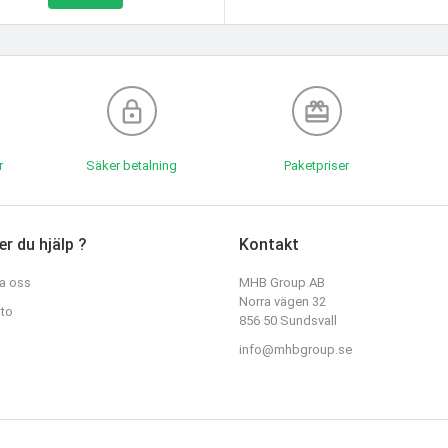
lock_outline
redeem
r
Säker betalning
Paketpriser
r du hjälp ?
Kontakt
a oss
MHB Group AB
Norra vägen 32
nto
856 50 Sundsvall
info@mhbgroup.se
märke