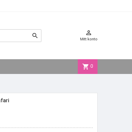


Mitt konto
shopping_cart
0
afari