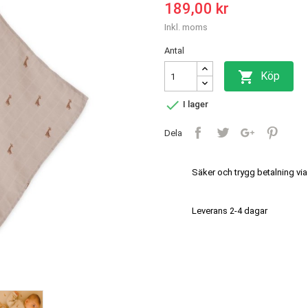
189,00 kr
Inkl. moms
Antal

Köp

I lager
Dela
Säker och trygg betalning via
Leverans 2-4 dagar