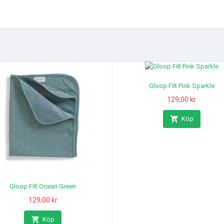
Gloop Filt Pink Sparkle
Fleecefilt Blå
Pris
129,00 kr
Pris
179,00 kr


Köp
Köp