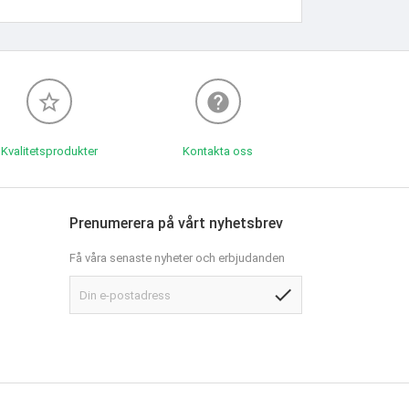
star_border
help
Kvalitetsprodukter
Kontakta oss
Prenumerera på vårt nyhetsbrev
Få våra senaste nyheter och erbjudanden
check