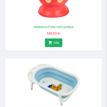
Babblarna Potta med spolljud
Pris
549,00 kr

Köp