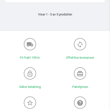
Visar 1 - 5 av 5 produkter
local_shipping
loop
Fri frakt 199 kr
Effektiva leveranser
lock_outline
redeem
Säker betalning
Paketpriser
star_border
help