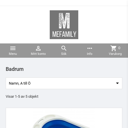



more_horiz
shopping_cart
0
Menu
Mitt konto
Sök
Info
Varukorg
Badrum

Namn, A till Ö
Visar 1-5 av 5 objekt