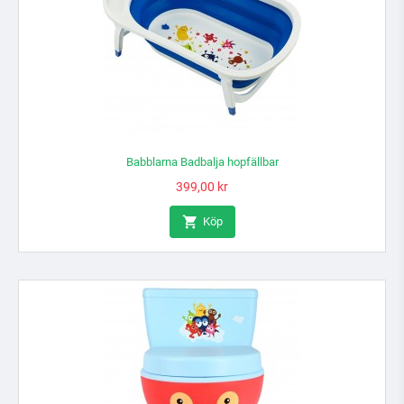
Babblarna Badbalja hopfällbar
Pris
399,00 kr

Köp