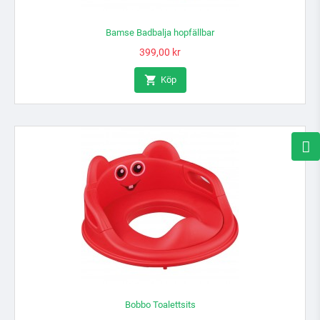
Bamse Badbalja hopfällbar
Pris
399,00 kr

Köp
Bobbo Toalettsits