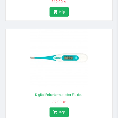
Pris
249,00 kr

Köp
Digital Febertermometer Flexibel
Pris
89,00 kr

Köp