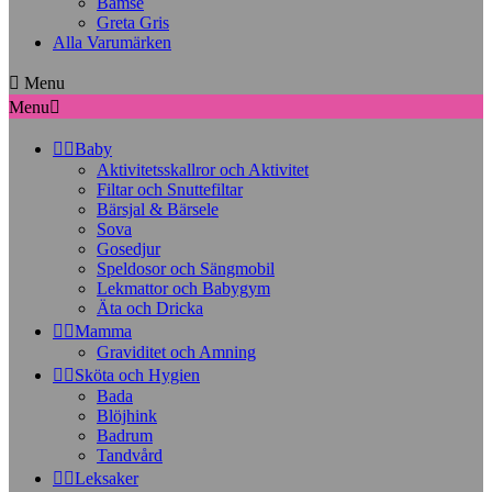
Bamse
Greta Gris
Alla Varumärken

Menu
Menu



Baby
Aktivitetsskallror och Aktivitet
Filtar och Snuttefiltar
Bärsjal & Bärsele
Sova
Gosedjur
Speldosor och Sängmobil
Lekmattor och Babygym
Äta och Dricka


Mamma
Graviditet och Amning


Sköta och Hygien
Bada
Blöjhink
Badrum
Tandvård


Leksaker