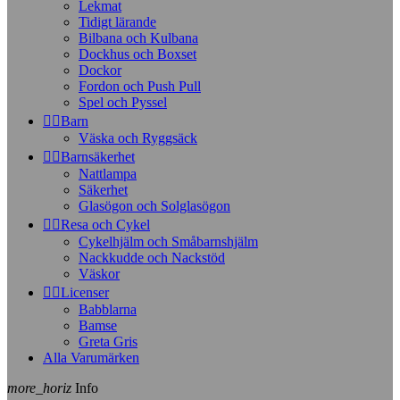
Lekmat
Tidigt lärande
Bilbana och Kulbana
Dockhus och Boxset
Dockor
Fordon och Push Pull
Spel och Pyssel


Barn
Väska och Ryggsäck


Barnsäkerhet
Nattlampa
Säkerhet
Glasögon och Solglasögon


Resa och Cykel
Cykelhjälm och Småbarnshjälm
Nackkudde och Nackstöd
Väskor


Licenser
Babblarna
Bamse
Greta Gris
Alla Varumärken
more_horiz
Info