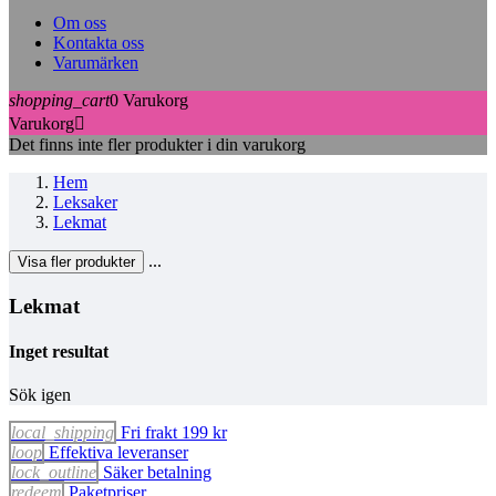
Om oss
Kontakta oss
Varumärken
shopping_cart
0
Varukorg
Varukorg

Det finns inte fler produkter i din varukorg
Hem
Leksaker
Lekmat
...
Visa fler produkter
Lekmat
Rensa filter
Inget resultat
Varumärke
Sök igen
local_shipping
Fri frakt 199 kr
Se produkter
0
loop
Effektiva leveranser
lock_outline
Säker betalning
redeem
Paketpriser