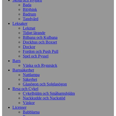
Sköta och Hygien
Bada
Blöjhink
Badrum
Tandvård
Leksaker
Lekmat
Tidigt lärande
Bilbana och Kulbana
Dockhus och Boxset
Dockor
Fordon och Push Pull
Spel och Pyssel
Barn
Väska och Ryggsäck
Barnsäkerhet
Nattlampa
Säkerhet
Glasögon och Solglasögon
Resa och Cykel
Cykelhjälm och Småbarnshjälm
Nackkudde och Nackstöd
Väskor
Licenser
Babblarna