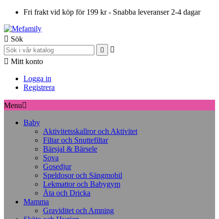
Fri frakt vid köp för 199 kr - Snabba leveranser 2-4 dagar

Sök



Mitt konto
Logga in
Registrera
Menu

Baby
Aktivitetsskallror och Aktivitet
Filtar och Snuttefiltar
Bärsjal & Bärsele
Sova
Gosedjur
Speldosor och Sängmobil
Lekmattor och Babygym
Äta och Dricka
Mamma
Graviditet och Amning