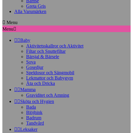
Bamse
Greta Gris
Alla Varumärken

Menu
Menu



Baby
Aktivitetsskallror och Aktivitet
Filtar och Snuttefiltar
Bärsjal & Bärsele
Sova
Gosedjur
Speldosor och Sängmobil
Lekmattor och Babygym
Äta och Dricka


Mamma
Graviditet och Amning


Sköta och Hygien
Bada
Blöjhink
Badrum
Tandvård


Leksaker