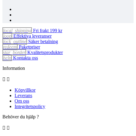
local_shipping
Fri frakt 199 kr
loop
Effektiva leveranser
lock_outline
Säker betalning
redeem
Paketpriser
star_border
Kvalitetsprodukter
help
Kontakta oss
Information


Köpvillkor
Leverans
Om oss
Integritetspolicy
Behöver du hjälp ?

