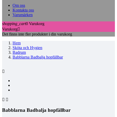
Om oss
Kontakta oss
Varumärken
shopping_cart
0
Varukorg
Varukorg

Det finns inte fler produkter i din varukorg
Hem
Sköta och Hygien
Badrum
Babblarna Badbalja hopfällbar



Babblarna Badbalja hopfällbar