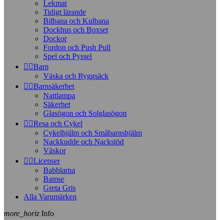
Lekmat
Tidigt lärande
Bilbana och Kulbana
Dockhus och Boxset
Dockor
Fordon och Push Pull
Spel och Pyssel


Barn
Väska och Ryggsäck


Barnsäkerhet
Nattlampa
Säkerhet
Glasögon och Solglasögon


Resa och Cykel
Cykelhjälm och Småbarnshjälm
Nackkudde och Nackstöd
Väskor


Licenser
Babblarna
Bamse
Greta Gris
Alla Varumärken
more_horiz
Info