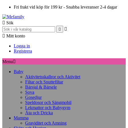
Fri frakt vid köp för 199 kr - Snabba leveranser 2-4 dagar

Sök



Mitt konto
Logga in
Registrera
Menu

Baby
Aktivitetsskallror och Aktivitet
Filtar och Snuttefiltar
Bärsjal & Bärsele
Sova
Gosedjur
Speldosor och Sängmobil
Lekmattor och Babygym
Äta och Dricka
Mamma
Graviditet och Amning