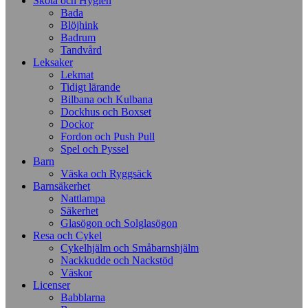
Sköta och Hygien
Bada
Blöjhink
Badrum
Tandvård
Leksaker
Lekmat
Tidigt lärande
Bilbana och Kulbana
Dockhus och Boxset
Dockor
Fordon och Push Pull
Spel och Pyssel
Barn
Väska och Ryggsäck
Barnsäkerhet
Nattlampa
Säkerhet
Glasögon och Solglasögon
Resa och Cykel
Cykelhjälm och Småbarnshjälm
Nackkudde och Nackstöd
Väskor
Licenser
Babblarna