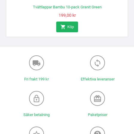
-pack Granit Green
Tvättlappar Bambu 10-pack Bu
 kr
Pris
199,00 kr

öp
Köp
local_shipping
loop
Fri frakt 199 kr
Effektiva leveranser
lock_outline
redeem
Säker betalning
Paketpriser