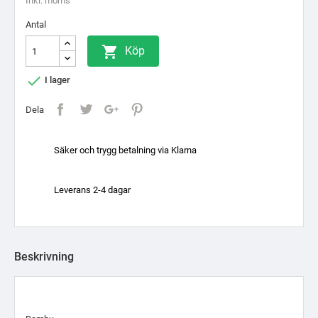
Inkl. moms
Antal

Köp

I lager
Dela
Säker och trygg betalning via Klarna
Leverans 2-4 dagar
Beskrivning